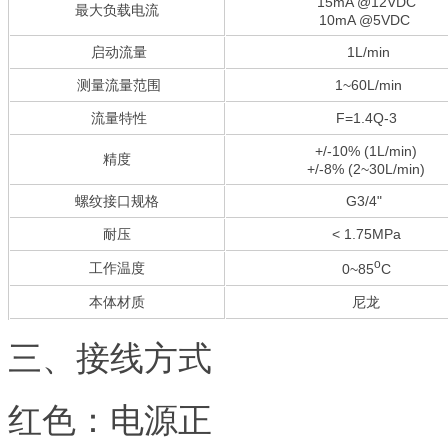
15mA @12VDC
最大负载电流
10mA @5VDC
启动流量
1L/min
测量流量范围
1~60L/min
流量特性
F=1.4Q-3
+/-10% (1L/min)
精度
+/-8% (2~30L/min)
螺纹接口规格
G3/4"
耐压
< 1.75MPa
o
工作温度
0~85
C
本体材质
尼龙
三、接线方式
红色：电源正